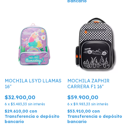
bancario
MOCHILA LSYD LLAMAS
MOCHILA ZAPHIR
16"
CARRERA F1 16''
$32.900,00
$59.900,00
6
x
$5.483,33
sin interés
6
x
$9.983,33
sin interés
$29.610,00
con
$53.910,00
con
Transferencia o depósito
Transferencia o depósito
bancario
bancario