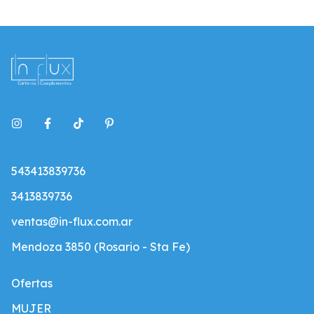
543413839736
3413839736
ventas@in-flux.com.ar
Mendoza 3850 (Rosario - Sta Fe)
Ofertas
MUJER